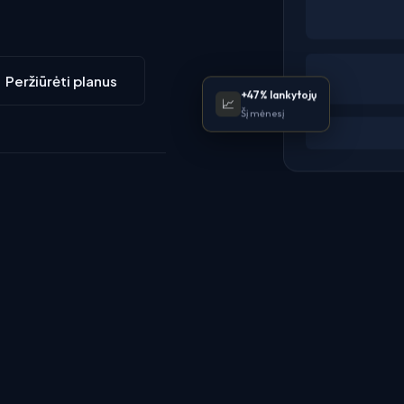
Peržiūrėti planus
+47% lankytojų
📈
Šį mėnesį