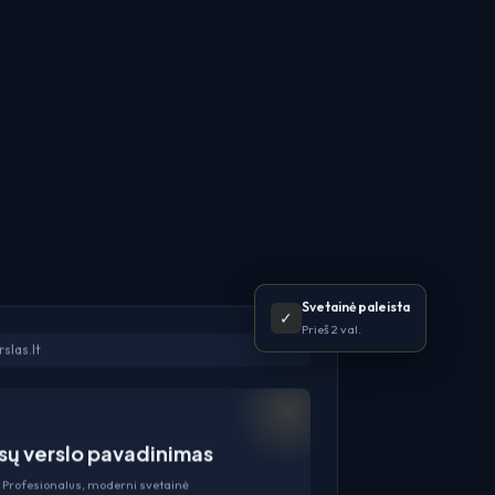
Svetainė paleista
✓
Prieš 2 val.
slas.lt
sų verslo pavadinimas
Profesionalus, moderni svetainė