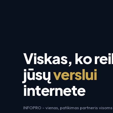
Viskas, ko rei
jūsų
verslui
internete
INFOPRO - vienas, patikimas partneris visom