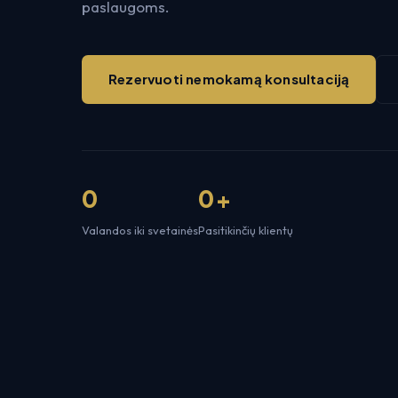
paslaugoms.
Rezervuoti nemokamą konsultaciją
0
0
Valandos iki svetainės
Pasitikinčių klientų