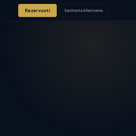
Rezervuoti
Savitarna klientams