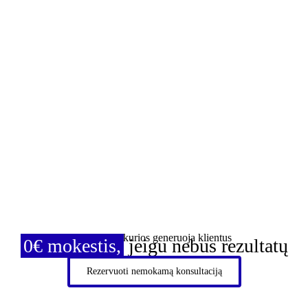
Svetainės, kurios generuoja klientus
0€ mokestis,
jeigu nebus rezultatų
Rezervuoti nemokamą konsultaciją