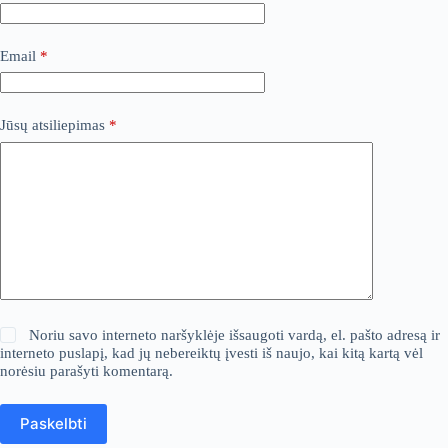
Email
*
Jūsų atsiliepimas
*
Noriu savo interneto naršyklėje išsaugoti vardą, el. pašto adresą ir
interneto puslapį, kad jų nebereiktų įvesti iš naujo, kai kitą kartą vėl
norėsiu parašyti komentarą.
Paskelbti