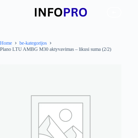
Skip
to
🔑
content
Home
be-kategorijos
Plano LTU AMBG M30 aktyvavimas – likusi suma (2/2)