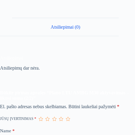
likusi
suma
(2/2)
Atsiliepimai (0)
Atsiliepimai
Atsiliepimų dar nėra.
Būkite pirmas aprašęs “Plano LTU AMBG M30 aktyvavimas –
likusi suma (2/2)”
El. pašto adresas nebus skelbiamas.
Būtini laukeliai pažymėti
*
JŪSŲ ĮVERTINIMAS
*
Name
*